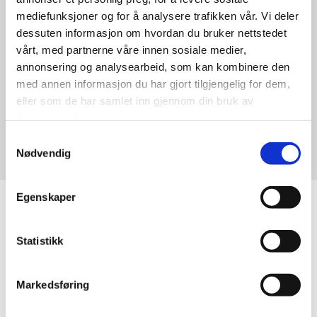
fremtiden, hvor vi jobber for å utvide virksomheten.
mediefunksjoner og for å analysere trafikken vår. Vi deler
Det er svært viktig for oss å opprettholde en høy
dessuten informasjon om hvordan du bruker nettstedet
standard. Dette har gitt resultater i form av flere
vårt, med partnerne våre innen sosiale medier,
fornøyde og lojale kunder. Vårt mål er stadig å levere
annonsering og analysearbeid, som kan kombinere den
trygg og god service til våre kunder.
med annen informasjon du har gjort tilgjengelig for dem,
eller som de har samlet inn gjennom din bruk av
tjenestene deres.
Ta kontakt
Samtykkevalg
Nødvendig
VÅRE AVDELINGER
Egenskaper

Statistikk
Vennligst godta
Markedsføring
markedsføringsinformasjonskapsler for å se
dette kartet.