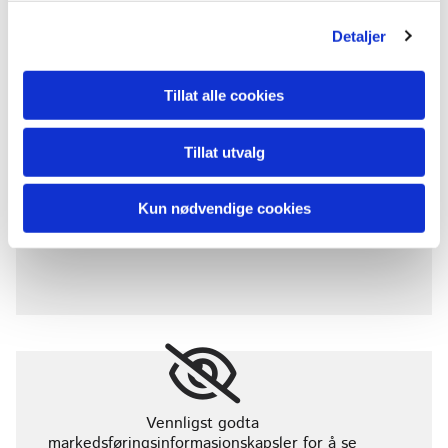
Accept cookies
Detaljer
Tillat alle cookies
Florø
Persontransport & varetransport
Tillat utvalg
973 33 111

Kun nødvendige cookies
kinntaxi@yahoo.com

Vennligst godta
markedsføringsinformasjonskapsler for å se