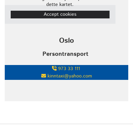
dette kartet.
Accept cookies
Oslo
Persontransport
973 33 111

kinntaxi@yahoo.com
