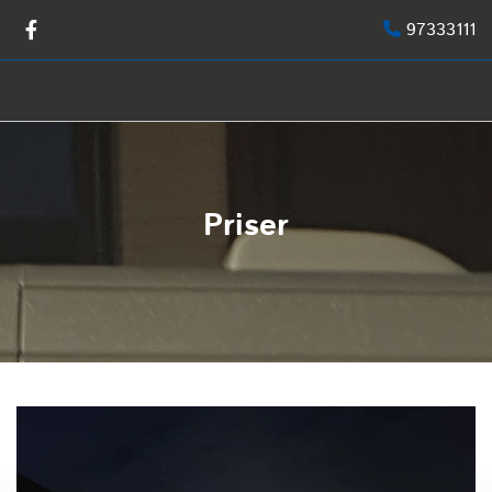
97333111

Priser